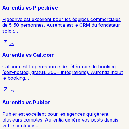
Aurentia vs
Pipedrive
Pipedrive est excellent pour les équipes commerciales
de 5-50 personnes. Aurentia est le CRM du fondateur
solo :…
vs
Aurentia vs
Cal.com
Cal.com est l'open-source de référence du booking
(self-hosted, gratuit, 300+ intégrations). Aurentia inclut
le booking…
vs
Aurentia vs
Publer
Publer est excellent pour les agences qui gèrent
plusieurs comptes. Aurentia génère vos posts depuis
votre contexte…