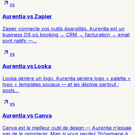
vs
Aurentia vs
Zapier
Zapier connecte vos outils éparpillés. Aurentia est un
business OS où booking → CRM → facturation → email
sont natifs —…
vs
Aurentia vs
Looka
Looka génère un logo. Aurentia génère logo + palette +
typo + templates sociaux — et les déploie partout :
posts…
vs
Aurentia vs
Canva
Canva est le meilleur outil de design — Aurentia n'essaie
pas de le remplacer. Mais si vous perdez 2h/semaine à