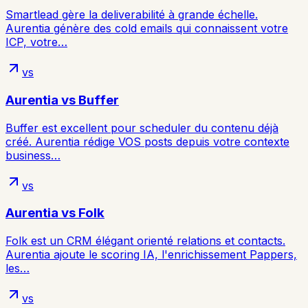
Smartlead gère la deliverabilité à grande échelle.
Aurentia génère des cold emails qui connaissent votre
ICP, votre…
vs
Aurentia vs
Buffer
Buffer est excellent pour scheduler du contenu déjà
créé. Aurentia rédige VOS posts depuis votre contexte
business…
vs
Aurentia vs
Folk
Folk est un CRM élégant orienté relations et contacts.
Aurentia ajoute le scoring IA, l'enrichissement Pappers,
les…
vs